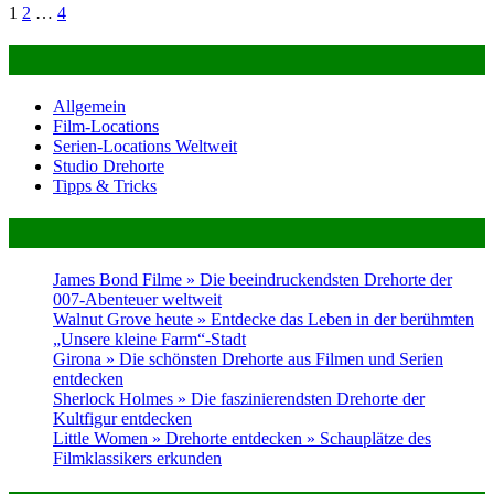
Seitennummerierung
1
2
…
4
der
Alles über Film- & Serien-Locations
Beiträge
Allgemein
Film-Locations
Serien-Locations Weltweit
Studio Drehorte
Tipps & Tricks
Neues im Magazin
James Bond Filme » Die beeindruckendsten Drehorte der
007-Abenteuer weltweit
Walnut Grove heute » Entdecke das Leben in der berühmten
„Unsere kleine Farm“-Stadt
Girona » Die schönsten Drehorte aus Filmen und Serien
entdecken
Sherlock Holmes » Die faszinierendsten Drehorte der
Kultfigur entdecken
Little Women » Drehorte entdecken » Schauplätze des
Filmklassikers erkunden