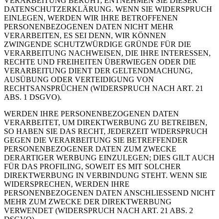
VERARBEITUNG BERUHT, ENTNEHMEN SIE DIESER
DATENSCHUTZERKLÄRUNG. WENN SIE WIDERSPRUCH
EINLEGEN, WERDEN WIR IHRE BETROFFENEN
PERSONENBEZOGENEN DATEN NICHT MEHR
VERARBEITEN, ES SEI DENN, WIR KÖNNEN
ZWINGENDE SCHUTZWÜRDIGE GRÜNDE FÜR DIE
VERARBEITUNG NACHWEISEN, DIE IHRE INTERESSEN,
RECHTE UND FREIHEITEN ÜBERWIEGEN ODER DIE
VERARBEITUNG DIENT DER GELTENDMACHUNG,
AUSÜBUNG ODER VERTEIDIGUNG VON
RECHTSANSPRÜCHEN (WIDERSPRUCH NACH ART. 21
ABS. 1 DSGVO).
WERDEN IHRE PERSONENBEZOGENEN DATEN
VERARBEITET, UM DIREKTWERBUNG ZU BETREIBEN,
SO HABEN SIE DAS RECHT, JEDERZEIT WIDERSPRUCH
GEGEN DIE VERARBEITUNG SIE BETREFFENDER
PERSONENBEZOGENER DATEN ZUM ZWECKE
DERARTIGER WERBUNG EINZULEGEN; DIES GILT AUCH
FÜR DAS PROFILING, SOWEIT ES MIT SOLCHER
DIREKTWERBUNG IN VERBINDUNG STEHT. WENN SIE
WIDERSPRECHEN, WERDEN IHRE
PERSONENBEZOGENEN DATEN ANSCHLIESSEND NICHT
MEHR ZUM ZWECKE DER DIREKTWERBUNG
VERWENDET (WIDERSPRUCH NACH ART. 21 ABS. 2