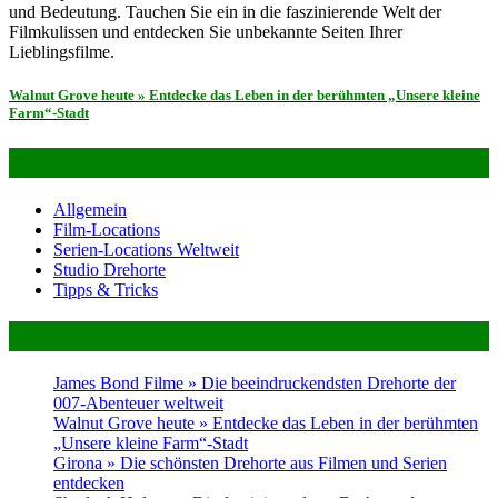
und Bedeutung. Tauchen Sie ein in die faszinierende Welt der
Filmkulissen und entdecken Sie unbekannte Seiten Ihrer
Lieblingsfilme.
Beitragsnavigation
Walnut Grove heute » Entdecke das Leben in der berühmten „Unsere kleine
Farm“-Stadt
Alles über Film- & Serien-Locations
Allgemein
Film-Locations
Serien-Locations Weltweit
Studio Drehorte
Tipps & Tricks
Neues im Magazin
James Bond Filme » Die beeindruckendsten Drehorte der
007-Abenteuer weltweit
Walnut Grove heute » Entdecke das Leben in der berühmten
„Unsere kleine Farm“-Stadt
Girona » Die schönsten Drehorte aus Filmen und Serien
entdecken