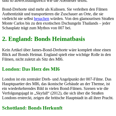
sind so abwechslungsreich wie die Abenteuer selbst.
Bond-Drehorte sind mehr als Kulissen. Sie verleihen den Filmen
Authentizität und transportieren die Zuschauer an Orte, die sie
vielleicht nie selbst
besuchen
würden. Von den glamourösen Straßen
Monte Carlos bis zu den exotischen Dschungeln Thailands – jeder
Schauplatz trägt zum Mythos von 007 bei.
2. England: Bonds Heimatbasis
Kein Artikel über James-Bond-Drehorte wäre komplett ohne einen
Blick auf Bonds Heimat. England spielt eine wichtige Rolle in den
Filmen, nicht zuletzt als Sitz des MI6.
London: Das Herz des MI6
London ist ein zentraler Dreh- und Angelpunkt der 007-Filme. Das
Hauptquartier des MI6, das ikonische Gebäude an der Themse, ist
ein wiederkehrendes Bild in vielen Bond-Filmen. Szenen wie die
Verfolgungsjagd in „Skyfall“ (2012), die sich über die Straßen
Londons erstreckt, zeigen die britische Hauptstadt in all ihrer Pracht.
Schottland: Bonds Herkunft