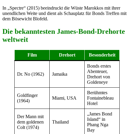
In „Spectre“ (2015) beeindruckt die Wüste Marokkos mit ihrer
unendlichen Weite und dient als Schauplatz für Bonds Treffen mit
dem Bösewicht Blofeld.
Die bekanntesten James-Bond-Drehorte
weltweit
Film
Drehort
Besonderheit
Bonds erstes
Abenteuer,
Dr. No (1962)
Jamaika
Drehort von
Goldeneye
Berühmtes
Goldfinger
Miami, USA
Fontainebleau
(1964)
Hotel
„James Bond
Der Mann mit
Island“ in
dem goldenen
Thailand
Phang Nga
Colt (1974)
Bay