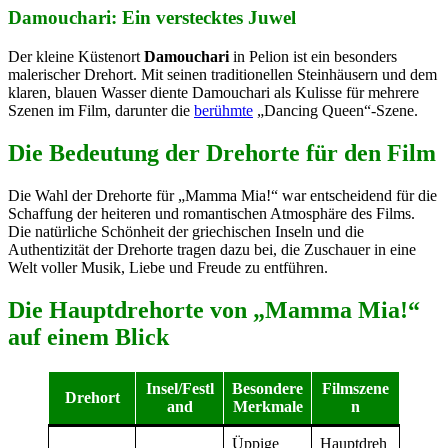
Damouchari: Ein verstecktes Juwel
Der kleine Küstenort
Damouchari
in Pelion ist ein besonders
malerischer Drehort. Mit seinen traditionellen Steinhäusern und dem
klaren, blauen Wasser diente Damouchari als Kulisse für mehrere
Szenen im Film, darunter die
berühmte
„Dancing Queen“-Szene.
Die Bedeutung der Drehorte für den Film
Die Wahl der Drehorte für „Mamma Mia!“ war entscheidend für die
Schaffung der heiteren und romantischen Atmosphäre des Films.
Die natürliche Schönheit der griechischen Inseln und die
Authentizität der Drehorte tragen dazu bei, die Zuschauer in eine
Welt voller Musik, Liebe und Freude zu entführen.
Die Hauptdrehorte von „Mamma Mia!“
auf einem Blick
Insel/Festl
Besondere
Filmszene
Drehort
and
Merkmale
n
Üppige
Hauptdreh