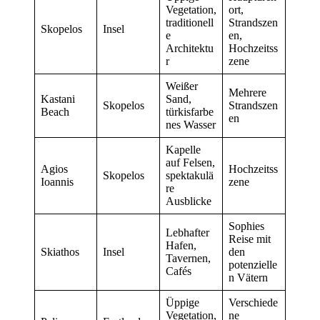
Vegetation,
ort,
traditionell
Strandszen
Skopelos
Insel
e
en,
Architektu
Hochzeitss
r
zene
Weißer
Mehrere
Kastani
Sand,
Skopelos
Strandszen
Beach
türkisfarbe
en
nes Wasser
Kapelle
auf Felsen,
Agios
Hochzeitss
Skopelos
spektakulä
Ioannis
zene
re
Ausblicke
Sophies
Lebhafter
Reise mit
Hafen,
Skiathos
Insel
den
Tavernen,
potenzielle
Cafés
n Vätern
Üppige
Verschiede
Vegetation,
ne