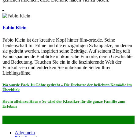
Fabio Klein
Fabio Klein ist der kreative Kopf hinter film-orte.de. Seine
Leidenschaft für Filme und die einzigartigen Schauplätze, an denen
sie gedreht werden, inspiriert seine Beiträge. Auf seinem Blog teilt
Fabio spannende Einblicke in ikonische Filmorte, deren Geschichte
und Bedeutung. Tauchen Sie ein in die faszinierende Welt der
Filmkulissen und entdecken Sie unbekannte Seiten Ihrer
Lieblingsfilme.
Beitragsnavigation
Wo wurde Fack Ju Göhte gedreht » Die Drehorte der beliebten Komödie im
Überblick
Kevin allein zu Haus » So wird der Klassiker für die ganze Familie zum
Erlebnis
Alles über Film- & Serien-Locations
Allgemein