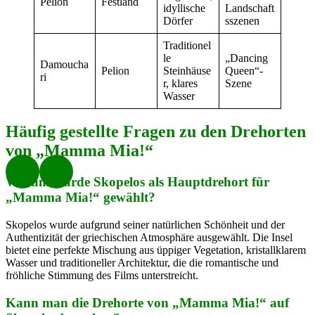
Pelion
Festland
idyllische
Landschaft
Dörfer
sszenen
Traditionel
le
„Dancing
Damoucha
Pelion
Steinhäuse
Queen“-
ri
r, klares
Szene
Wasser
Häufig gestellte Fragen zu den Drehorten
von „Mamma Mia!“
Warum wurde Skopelos als Hauptdrehort für
„Mamma Mia!“ gewählt?
Skopelos wurde aufgrund seiner natürlichen Schönheit und der
Authentizität der griechischen Atmosphäre ausgewählt. Die Insel
bietet eine perfekte Mischung aus üppiger Vegetation, kristallklarem
Wasser und traditioneller Architektur, die die romantische und
fröhliche Stimmung des Films unterstreicht.
Kann man die Drehorte von „Mamma Mia!“ auf