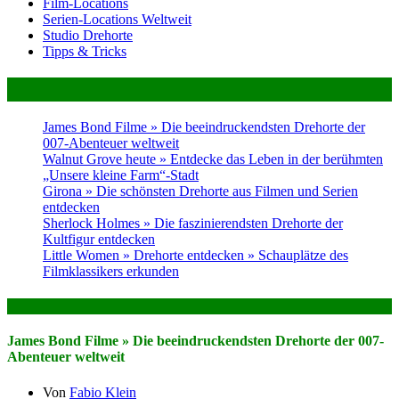
Film-Locations
Serien-Locations Weltweit
Studio Drehorte
Tipps & Tricks
Neues im Magazin
James Bond Filme » Die beeindruckendsten Drehorte der
007-Abenteuer weltweit
Walnut Grove heute » Entdecke das Leben in der berühmten
„Unsere kleine Farm“-Stadt
Girona » Die schönsten Drehorte aus Filmen und Serien
entdecken
Sherlock Holmes » Die faszinierendsten Drehorte der
Kultfigur entdecken
Little Women » Drehorte entdecken » Schauplätze des
Filmklassikers erkunden
Das könnte dich auch Interessieren
James Bond Filme » Die beeindruckendsten Drehorte der 007-
Abenteuer weltweit
Von
Fabio Klein