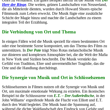
Ortes zu verstärken. Ein gutes Beispiel hierfür ist die Musik von
Der
Herr der Ringe
. Die weiten, grünen Landschaften von Neuseeland,
die als Mittelerde dienten, wurden durch Howard Shores epische
Filmmusik zum Leben erweckt. Die Musik fügte eine zusätzliche
Schicht der Magie hinzu und machte die Landschaften zu einem
integralen Teil der Erzählung.
Die Verbindung von Ort und Thema
In einigen Fällen wird die Musik speziell für einen bestimmten Ort
oder eine bestimmte Szene komponiert, um das Thema des Films zu
unterstützen. In
Der Pate
trägt Nino Rotas melancholische Musik
zur düsteren und komplexen Atmosphäre bei, die die Welt der Mafia
in New York und Sizilien beschreibt. Die Musik verstärkt das
Gefühl von Tradition, Ehre und unvermeidlicher Tragödie, das die
Orte und die Handlung durchdringt.
Die Synergie von Musik und Ort in Schlüsselszenen
Schlüsselszenen in Filmen nutzen oft die Synergie von Musik und
Ort, um maximale emotionale Wirkung zu erzielen. Ein ikonisches
Beispiel ist die Schlussszene von
E.T. – Der Außerirdische
, in der
John Williams‘ ergreifende Musik die Flucht von Elliott und E.T.
durch den Wald begleitet. Die Musik baut die Spannung auf,
während die dichte Waldlandschaft den Eindruck von Gefahr und