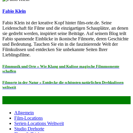
Fabio Klein
Fabio Klein ist der kreative Kopf hinter film-orte.de. Seine
Leidenschaft für Filme und die einzigartigen Schauplätze, an denen
sie gedreht werden, inspiriert seine Beiträge. Auf seinem Blog teilt
Fabio spannende Einblicke in ikonische Filmorte, deren Geschichte
und Bedeutung. Tauchen Sie ein in die faszinierende Welt der
Filmkulissen und entdecken Sie unbekannte Seiten Ihrer
Lieblingsfilme.
Beitragsnavigation
Filmmusik und Orte » Wie Klang und Kulisse magische Filmmomente
schaffen
Filmorte in der Natur » Entdecke die schönsten natürlichen Drehkulissen
weltweit
Alles über Film- & Serien-Locations
Allgemein
Film-Locations
Serien-Locations Weltweit
Studio Drehorte