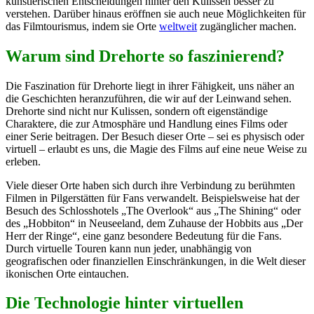
künstlerischen Entscheidungen hinter den Kulissen besser zu
verstehen. Darüber hinaus eröffnen sie auch neue Möglichkeiten für
das Filmtourismus, indem sie Orte
weltweit
zugänglicher machen.
Warum sind Drehorte so faszinierend?
Die Faszination für Drehorte liegt in ihrer Fähigkeit, uns näher an
die Geschichten heranzuführen, die wir auf der Leinwand sehen.
Drehorte sind nicht nur Kulissen, sondern oft eigenständige
Charaktere, die zur Atmosphäre und Handlung eines Films oder
einer Serie beitragen. Der Besuch dieser Orte – sei es physisch oder
virtuell – erlaubt es uns, die Magie des Films auf eine neue Weise zu
erleben.
Viele dieser Orte haben sich durch ihre Verbindung zu berühmten
Filmen in Pilgerstätten für Fans verwandelt. Beispielsweise hat der
Besuch des Schlosshotels „The Overlook“ aus „The Shining“ oder
des „Hobbiton“ in Neuseeland, dem Zuhause der Hobbits aus „Der
Herr der Ringe“, eine ganz besondere Bedeutung für die Fans.
Durch virtuelle Touren kann nun jeder, unabhängig von
geografischen oder finanziellen Einschränkungen, in die Welt dieser
ikonischen Orte eintauchen.
Die Technologie hinter virtuellen