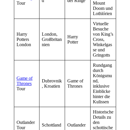
d
der Ringe
Tour
Mount
Doom und
Lothlórien
Virtuelle
Besuche
Harry
London,
von King’s
Harry
Potters
Großbritan
Cross,
Potter
London
nien
Winkelgas
se und
Gringotts
Rundgang
durch
Königsmu
Game of
Dubrovnik
Game of
nd,
Thrones
, Kroatien
Thrones
inklusive
Tour
Einblicke
hinter die
Kulissen
Historische
Details zu
Outlander
den
Schottland
Outlander
Tour
schottische