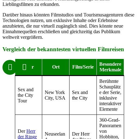
Lieblingsfilmen zu erkunden.
Darüber hinaus könnten Filmstudios und Tourismusagenturen diese
Technologien nutzen, um exklusive Inhalte oder Erlebnisse
anzubieten, die nur virtuell zugänglich sind. Dies könnte neue
Einnahmequellen erschließen und gleichzeitig das Publikum
weltweit vergrößern.
Vergleich der bekanntesten virtuellen Filmreisen
Besondere
Tour
Ort
Film/Serie
Merkmale
Berühmte
Schauplätz
Sex and
New York
Sex and
e der Serie,
the City
City, USA
the City
inklusive
Tour
interaktiver
Elemente
360-Grad-
Panoramen
Der
Herr
von
Neuseelan
Der Herr
der Ringe
Hobbiton,